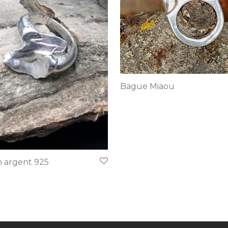
Bague Miaou
 argent 925