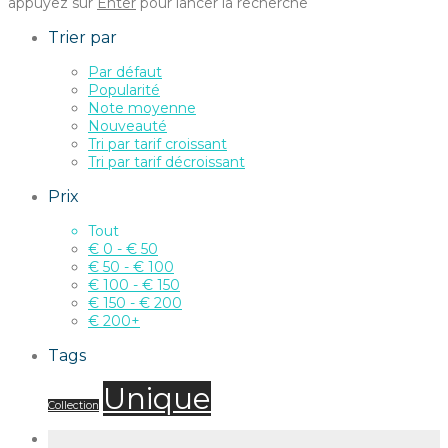
appuyez sur
Enter
pour lancer la recherche
Trier par
Par défaut
Popularité
Note moyenne
Nouveauté
Tri par tarif croissant
Tri par tarif décroissant
Prix
Tout
€
0
-
€
50
€
50
-
€
100
€
100
-
€
150
€
150
-
€
200
€
200
+
Tags
Unique
Collection